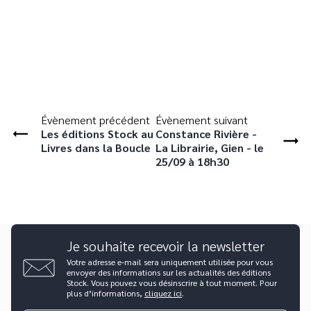
Évènement précédent
Évènement suivant
Les éditions Stock au
Constance Rivière -
Livres dans la Boucle
La Librairie, Gien - le
25/09 à 18h30
Je souhaite recevoir la newsletter
Votre adresse e-mail sera uniquement utilisée pour vous
envoyer des informations sur les actualités des éditions
Stock. Vous pouvez vous désinscrire à tout moment. Pour
plus d’informations,
cliquez ici
.