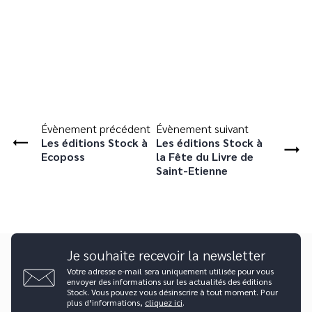
Évènement précédent
Évènement suivant
Les éditions Stock à
Les éditions Stock à
Ecoposs
la Fête du Livre de
Saint-Etienne
Je souhaite recevoir la newsletter
Votre adresse e-mail sera uniquement utilisée pour vous
envoyer des informations sur les actualités des éditions
Stock. Vous pouvez vous désinscrire à tout moment. Pour
plus d’informations,
cliquez ici
.