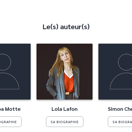
Le(s) auteur(s)
ppa Motte
Lola Lafon
Simon Che
OGRAPHIE
SA BIOGRAPHIE
SA BIOGRA