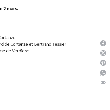
e 2 mars
.
 Cortanze
ard de Cortanze et Bertrand Tessier
P
ôme de Verdièr
e
P
P
P
link
C