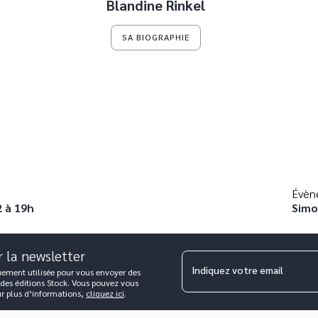
Blandine Rinkel
SA BIOGRAPHIE
Évèn
2 à 19h
Simo
r la newsletter
Indiquez votre email
uement utilisée pour vous envoyer des
 des éditions Stock. Vous pouvez vous
ur plus d’informations,
cliquez ici
.