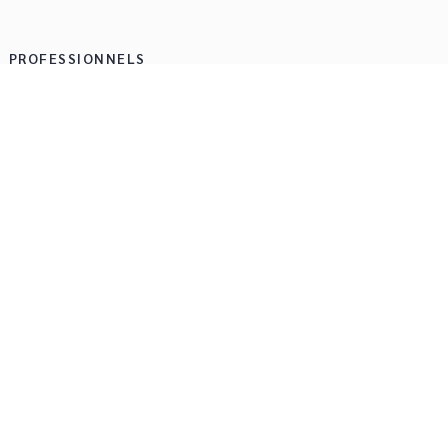
PROFESSIONNELS
Foreign rights
Droits
Manuscrits
métrer vos cookies