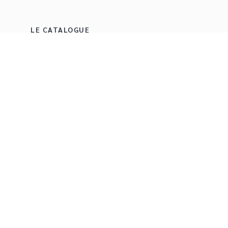
LE CATALOGUE
Tous les auteurs
Nouveautés
À paraître
Prix littéraires
ble
CGU
Charte de référencement
Données personnelles
Mentions légales
Para