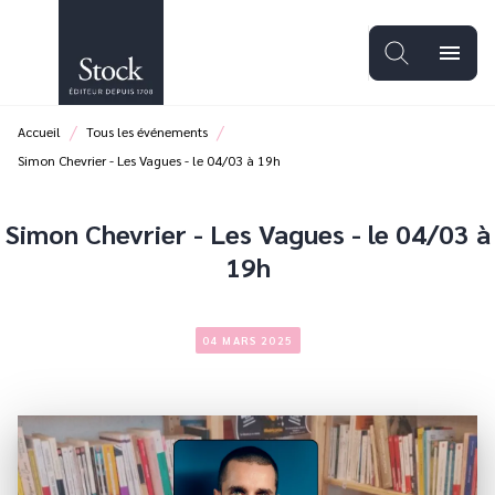
MENU
RECHERCHE
CONTENU
menu
PIED DE PAGE
/
/
Accueil
Tous les événements
Simon Chevrier - Les Vagues - le 04/03 à 19h
Simon Chevrier - Les Vagues - le 04/03 à
19h
04 MARS 2025