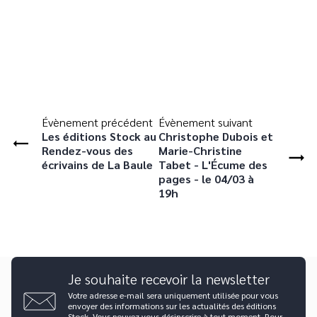
Évènement précédent
Évènement suivant
Les éditions Stock au
Christophe Dubois et
Rendez-vous des
Marie-Christine
écrivains de La Baule
Tabet - L'Écume des
pages - le 04/03 à
19h
Je souhaite recevoir la newsletter
Votre adresse e-mail sera uniquement utilisée pour vous
envoyer des informations sur les actualités des éditions
Stock. Vous pouvez vous désinscrire à tout moment. Pour