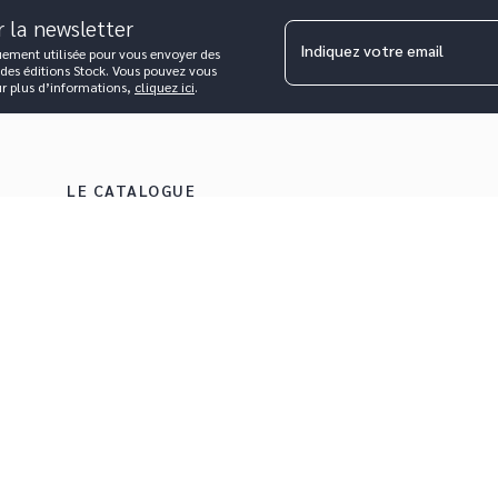
r la newsletter
Indiquez votre email
uement utilisée pour vous envoyer des
 des éditions Stock. Vous pouvez vous
ur plus d’informations,
cliquez ici
.
LE CATALOGUE
Tous les auteurs
Nouveautés
À paraître
Prix littéraires