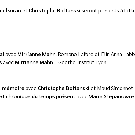
melkuran
et
Christophe Boltanski
seront présents à Li
tt
val
avec
Mirrianne Mahn
, Romane Lafore et Elin Anna Lab
es
avec
Mirrianne Mahn
– Goethe-Institut Lyon
 la mémoire
avec
Christophe Boltanski
et Maud Simonnot –
e et chronique du temps présent
avec
Maria Stepanova e