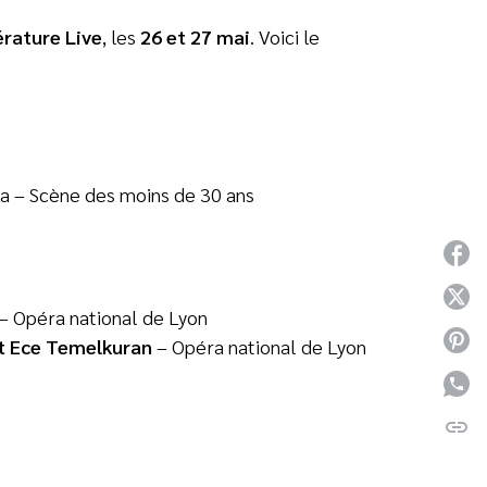
érature Live
, les
26 et 27 mai
. Voici le
ba – Scène des moins de 30 ans
P
P
 Opéra national de Lyon
P
t Ece Temelkuran
– Opéra national de Lyon
P
link
C