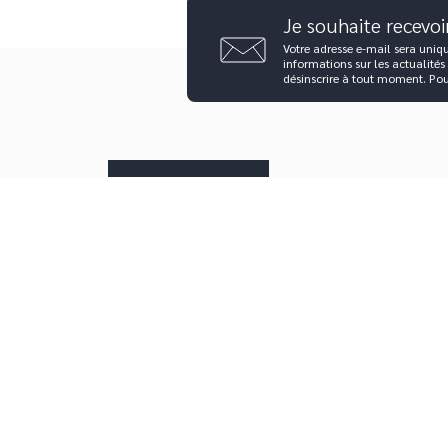
Je souhaite recevoi
Votre adresse e-mail sera uniq
informations sur les actualités
désinscrire à tout moment. Po
Questions fréquentes
Nous contacter