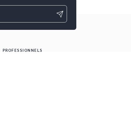
PROFESSIONNELS
Foreign rights
Droits
Manuscrits