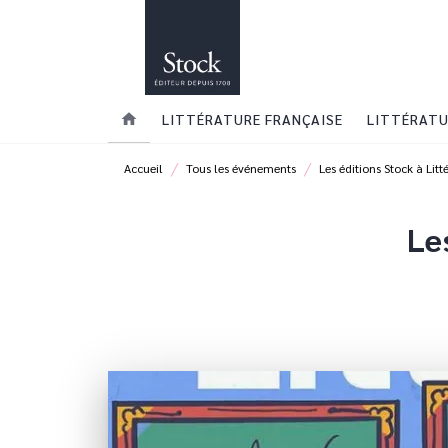
MENU
RECHERCHE
CONTENU
home
LITTÉRATURE FRANÇAISE
LITTÉRATU
/
/
Accueil
Tous les événements
Les éditions Stock à Litt
Le