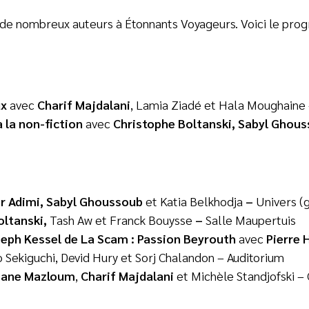
 de nombreux auteurs à Étonnants Voyageurs. Voici le pro
ux
avec
Charif Majdalani
, Lamia Ziadé et Hala Moughaine 
à la non-fiction
avec
Christophe Boltanski, Sabyl Ghou
r Adimi, Sabyl Ghoussoub
et Katia Belkhodja
–
Univers (g
oltanski,
Tash Aw et Franck Bouysse
–
Salle Maupertuis
seph Kessel de La Scam : Passion Beyrouth
avec
Pierre 
o Sekiguchi, Devid Hury et Sorj Chalandon
– Auditorium
iane Mazloum
,
Charif Majdalani
et Michèle Standjofski – 