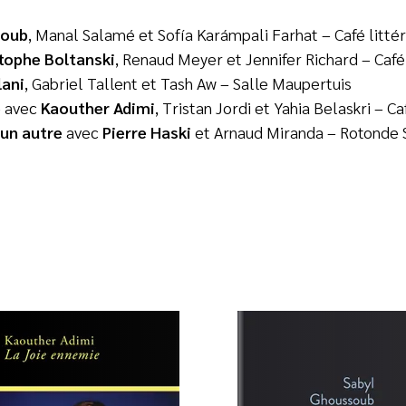
soub
, Manal Salamé et Sofía Karámpali Farhat
– Café litté
tophe Boltanski
, Renaud Meyer et Jennifer Richard – Café 
lani
, Gabriel Tallent et Tash Aw – Salle Maupertuis
e
avec
Kaouther Adimi
, Tristan Jordi et Yahia Belaskri – Ca
’un autre
avec
Pierre Haski
et Arnaud Miranda – Rotonde 