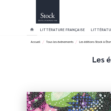
MENU
RECHERCHE
CONTENU
home
LITTÉRATURE FRANÇAISE
LITTÉRATU
/
/
Accueil
Tous les événements
Les éditions Stock à Ét
Les é