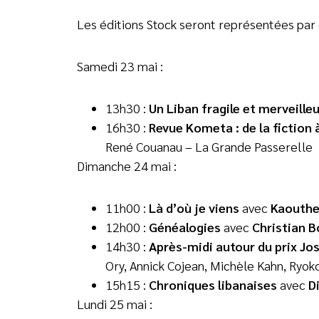
Les éditions Stock seront représentées par
Samedi 23 mai :
13h30 :
Un Liban fragile et merveille
16h30 :
Revue Kometa : de la fiction 
René Couanau – La Grande Passerelle
Dimanche 24 mai :
11h00 :
Là d’où je viens
avec
Kaouthe
12h00 :
Généalogies
avec
Christian B
14h30 :
Après-midi autour du prix Jo
Ory, Annick Cojean, Michèle Kahn, Ryok
15h15 :
Chroniques libanaises
avec
D
Lundi 25 mai :