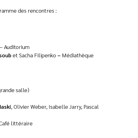
gramme des rencontres :
– Auditorium
ssoub
et Sacha Filipenko
–
Médiathèque
rande salle)
Haski
, Olivier Weber, Isabelle Jarry, Pascal
Café littéraire