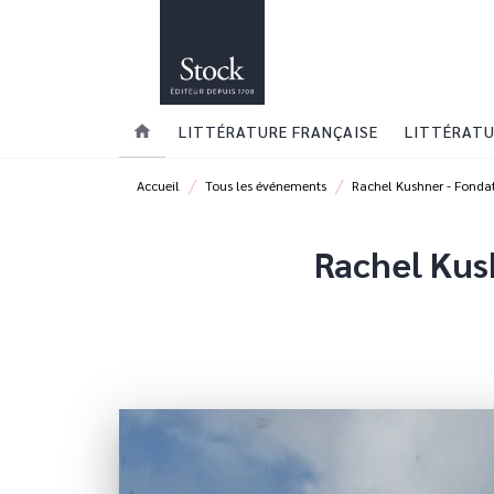
MENU
RECHERCHE
CONTENU
home
LITTÉRATURE FRANÇAISE
LITTÉRATU
/
/
Accueil
Tous les événements
Rachel Kushner - Fonda
Rachel Kus