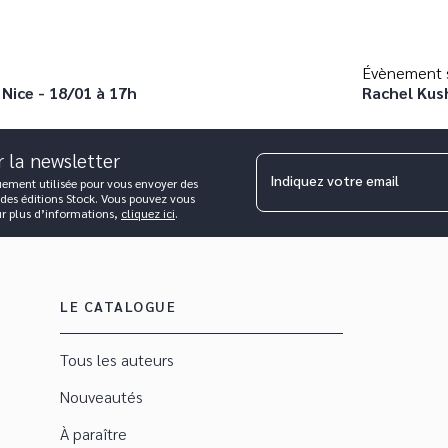
Évènement s
Nice - 18/01 à 17h
Rachel Kush
r la newsletter
Indiquez votre email
uement utilisée pour vous envoyer des
 des éditions Stock. Vous pouvez vous
ur plus d’informations,
cliquez ici
.
LE CATALOGUE
Tous les auteurs
Nouveautés
À paraître