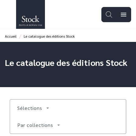
MENU
RECHERCHE
CONTENU
menu
PIED DE PAGE
/
Accueil
Le catalogue des éditions Stock
Le catalogue des éditions Stock
Sélections
arrow_drop_down
Par collections
arrow_drop_down