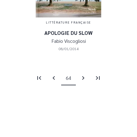
LITTÉRATURE FRANÇAISE
APOLOGIE DU SLOW
Fabio Viscogliosi
08/01/2014
first_page
chevron_left
chevron_right
last_page
64
Je souhaite recevoir la newsletter