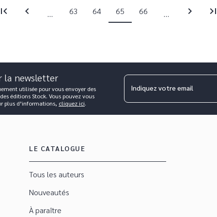
irst_page
chevron_left
chevron_right
last_pa
63
64
65
66
...
...
r la newsletter
Indiquez votre email
uement utilisée pour vous envoyer des
 des éditions Stock. Vous pouvez vous
ur plus d’informations,
cliquez ici
.
LE CATALOGUE
Tous les auteurs
Nouveautés
À paraître