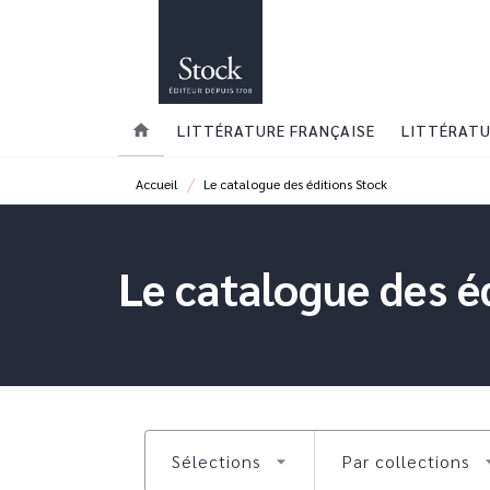
MENU
RECHERCHE
CONTENU
home
LITTÉRATURE FRANÇAISE
LITTÉRATU
/
Accueil
Le catalogue des éditions Stock
Le catalogue des é
Sélections
Par collections
arrow_drop_down
arrow_d