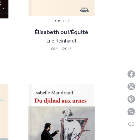
LA BLEUE
Élisabeth ou l'Équité
Éric Reinhardt
06/11/2013
P
P
P
P
link
C