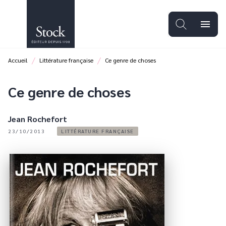
MENU
RECHERCHE
CONTENU
menu
PIED DE PAGE
/
/
Accueil
Littérature française
Ce genre de choses
Ce genre de choses
Jean Rochefort
23/10/2013
LITTÉRATURE FRANÇAISE