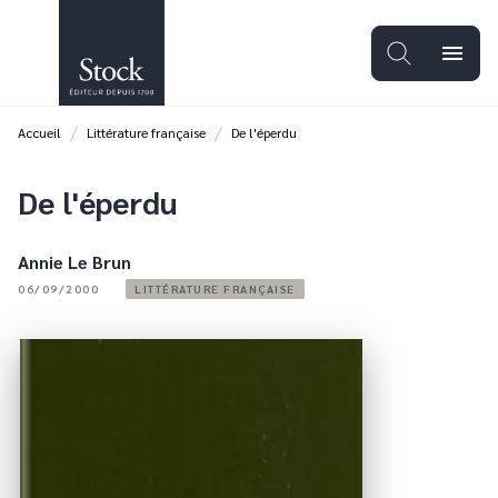
MENU
RECHERCHE
CONTENU
menu
PIED DE PAGE
/
/
Accueil
Littérature française
De l'éperdu
De l'éperdu
Annie Le Brun
06/09/2000
LITTÉRATURE FRANÇAISE