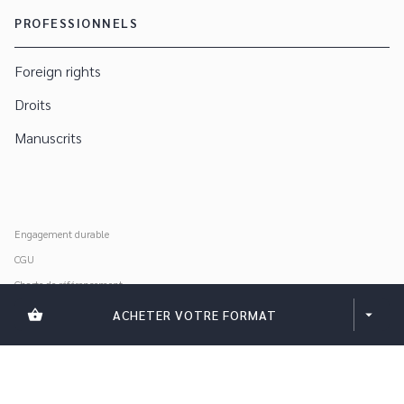
PROFESSIONNELS
Foreign rights
Droits
Manuscrits
Engagement durable
CGU
Charte de référencement
Données personnelles
shopping_basket
ACHETER VOTRE FORMAT
arrow_drop_down
Mentions légales
Paramétrer vos cookies