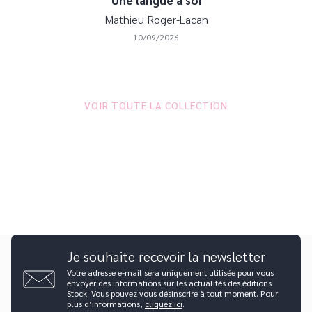
Une langue à soi
Mathieu Roger-Lacan
10/09/2026
VOIR TOUTE LA COLLECTION
Je souhaite recevoir la newsletter
Votre adresse e-mail sera uniquement utilisée pour vous
envoyer des informations sur les actualités des éditions
Stock. Vous pouvez vous désinscrire à tout moment. Pour
plus d’informations,
cliquez ici
.