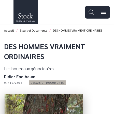
MENU
RECHERCHE
CONTENU
menu
PIED DE PAGE
/
/
Accueil
Essais et Documents
DES HOMMES VRAIMENT ORDINAIRES
DES HOMMES VRAIMENT
ORDINAIRES
Les bourreaux génocidaires
Didier Epelbaum
07/10/2015
ESSAIS ET DOCUMENTS