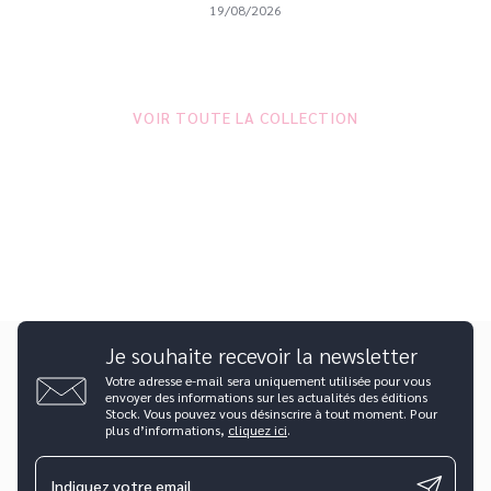
19/08/2026
VOIR TOUTE LA COLLECTION
Je souhaite recevoir la newsletter
Votre adresse e-mail sera uniquement utilisée pour vous
envoyer des informations sur les actualités des éditions
Stock. Vous pouvez vous désinscrire à tout moment. Pour
plus d’informations,
cliquez ici
.
Indiquez votre email