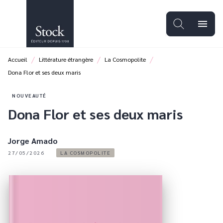
MENU
RECHERCHE
CONTENU
menu
PIED DE PAGE
/
/
/
Accueil
Littérature étrangère
La Cosmopolite
Dona Flor et ses deux maris
NOUVEAUTÉ
Dona Flor et ses deux maris
Jorge Amado
27/05/2026
LA COSMOPOLITE