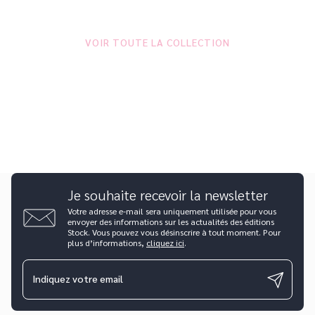
VOIR TOUTE LA COLLECTION
Je souhaite recevoir la newsletter
Votre adresse e-mail sera uniquement utilisée pour vous
envoyer des informations sur les actualités des éditions
Stock. Vous pouvez vous désinscrire à tout moment. Pour
plus d’informations,
cliquez ici
.
Indiquez votre email