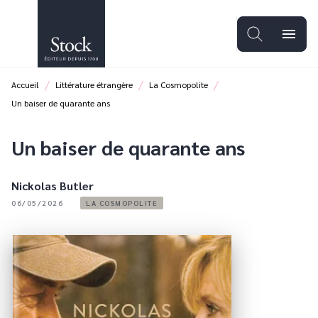
MENU
RECHERCHE
CONTENU
menu
PIED DE PAGE
/
/
/
Accueil
Littérature étrangère
La Cosmopolite
Un baiser de quarante ans
Un baiser de quarante ans
Nickolas Butler
06/05/2026
LA COSMOPOLITE