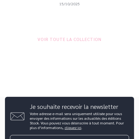
15/10/2025
VOIR TOUTE LA COLLECTION
Je souhaite recevoir la newsletter
Votre adresse e-mail sera uniquement utilisée pour vous
envoyer des informations sur les actualités des éditions
Stock. Vous pouvez vous désinscrire à tout moment. Pour
plus d’informations,
cliquez ici
.