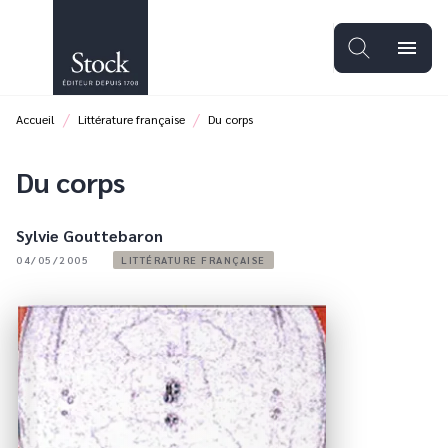
MENU
RECHERCHE
CONTENU
menu
PIED DE PAGE
/
/
Accueil
Littérature française
Du corps
Du corps
Sylvie Gouttebaron
04/05/2005
LITTÉRATURE FRANÇAISE