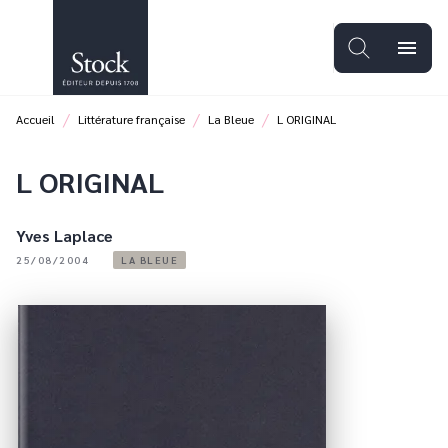
MENU
RECHERCHE
CONTENU
menu
PIED DE PAGE
/
/
/
Accueil
Littérature française
La Bleue
L ORIGINAL
L ORIGINAL
Yves Laplace
25/08/2004
LA BLEUE