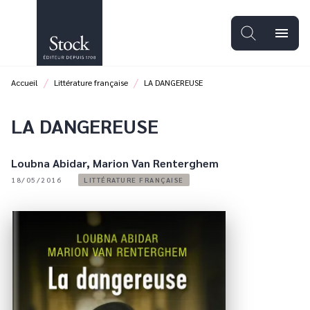
MENU
RECHERCHE
CONTENU
menu
PIED DE PAGE
/
/
Accueil
Littérature française
LA DANGEREUSE
LA DANGEREUSE
Loubna Abidar
,
Marion Van Renterghem
18/05/2016
LITTÉRATURE FRANÇAISE