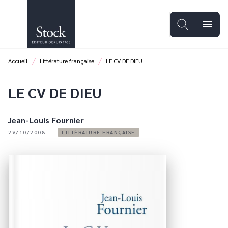
MENU
RECHERCHE
CONTENU
menu
PIED DE PAGE
/
/
Accueil
Littérature française
LE CV DE DIEU
LE CV DE DIEU
Jean-Louis Fournier
29/10/2008
LITTÉRATURE FRANÇAISE