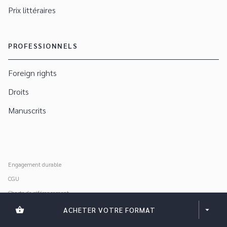
Prix littéraires
PROFESSIONNELS
Foreign rights
Droits
Manuscrits
Engagement durable
CGU
Charte de référencement
Données personnelles
shopping_basket
ACHETER VOTRE FORMAT
arrow_drop_down
Mentions légales