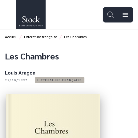
MENU
RECHERCHE
CONTENU
menu
PIED DE PAGE
/
/
Accueil
Littérature française
Les Chambres
Les Chambres
Louis Aragon
29/10/1997
LITTÉRATURE FRANÇAISE