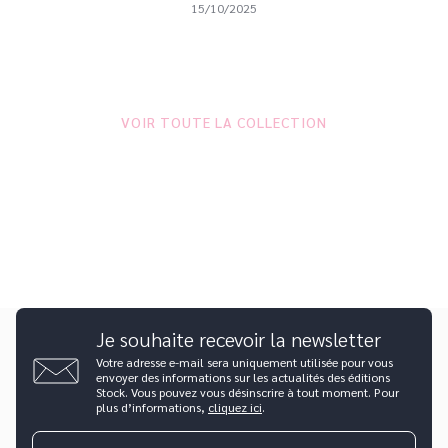
15/10/2025
VOIR TOUTE LA COLLECTION
Je souhaite recevoir la newsletter
Votre adresse e-mail sera uniquement utilisée pour vous
envoyer des informations sur les actualités des éditions
Stock. Vous pouvez vous désinscrire à tout moment. Pour
plus d’informations,
cliquez ici
.