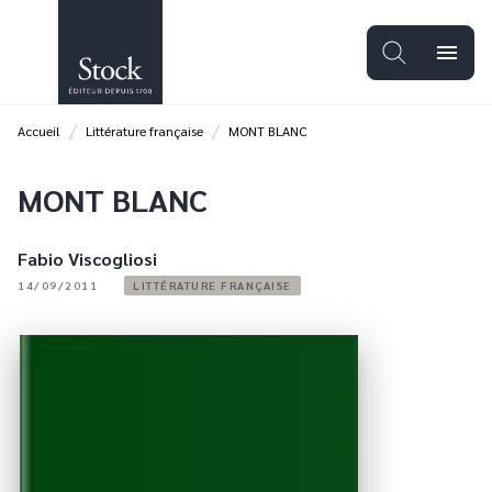
MENU
RECHERCHE
CONTENU
menu
PIED DE PAGE
/
/
Accueil
Littérature française
MONT BLANC
MONT BLANC
Fabio Viscogliosi
14/09/2011
LITTÉRATURE FRANÇAISE