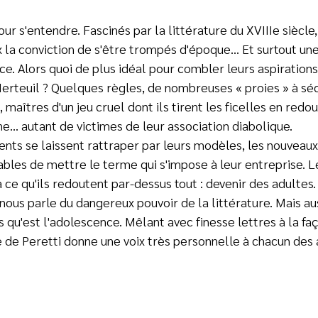
our s'entendre. Fascinés par la littérature du XVIIIe siècle,
ux la conviction de s'être trompés d'époque… Et surtout un
nce. Alors quoi de plus idéal pour combler leurs aspiratio
erteuil ? Quelques règles, de nombreuses « proies » à sé
 maîtres d'un jeu cruel dont ils tirent les ficelles en redo
ne… autant de victimes de leur association diabolique.
nts se laissent rattraper par leurs modèles, les nouveaux
bles de mettre le terme qui s'impose à leur entreprise. Le
à ce qu'ils redoutent par-dessus tout : devenir des adultes
r nous parle du dangereux pouvoir de la littérature. Mais au
s qu'est l'adolescence. Mêlant avec finesse lettres à la fa
 de Peretti donne une voix très personnelle à chacun des