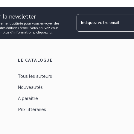
r la newsletter
Indiquez votre email
uement utilisée pour vous envoyer des
 des éditions Stock. Vous pouvez vous
ur plus d’informations,
cliquez ici
.
LE CATALOGUE
Tous les auteurs
Nouveautés
À paraître
Prix littéraires