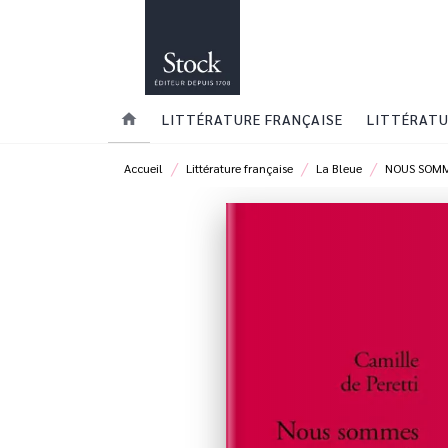
MENU
RECHERCHE
CONTENU
home
LITTÉRATURE FRANÇAISE
LITTÉRATU
/
/
/
Accueil
Littérature française
La Bleue
NOUS SOMM