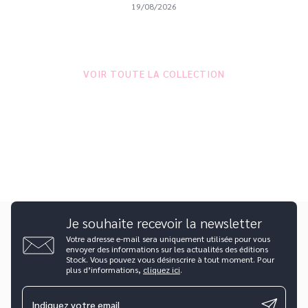
19/08/2026
VOIR TOUTE LA COLLECTION
Je souhaite recevoir la newsletter
Votre adresse e-mail sera uniquement utilisée pour vous
envoyer des informations sur les actualités des éditions
Stock. Vous pouvez vous désinscrire à tout moment. Pour
plus d’informations,
cliquez ici
.
Indiquez votre email