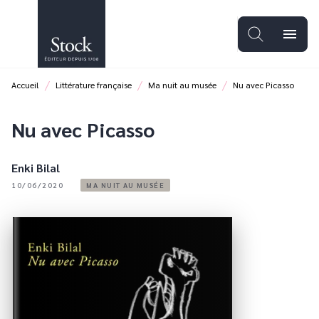
MENU
RECHERCHE
CONTENU
menu
PIED DE PAGE
/
/
/
Accueil
Littérature française
Ma nuit au musée
Nu avec Picasso
Nu avec Picasso
Enki Bilal
10/06/2020
MA NUIT AU MUSÉE