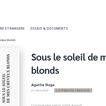
PIED DE PAGE
RE ÉTRANGÈRE
ESSAIS & DOCUMENTS
eveux blonds
Sous le soleil de
blonds
Agathe Ruga
27/02/2019
LITTÉRATURE FRANÇAISE
Commander selon votre format