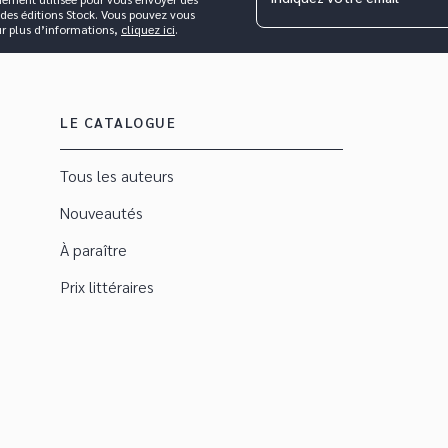
 des éditions Stock. Vous pouvez vous
ur plus d’informations,
cliquez ici
.
LE CATALOGUE
Tous les auteurs
Nouveautés
À paraître
Prix littéraires