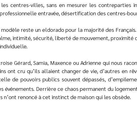
es centres-villes, sans en mesurer les contreparties in
é professionnelle entravée, désertification des centres-bou
le modèle reste un eldorado pour la majorité des Français
lme, intimité, sécurité, liberté de mouvement, proximité de
individuelle.
 croise Gérard, Samia, Maxence ou Adrienne qui nous racon
ains ont cru qu’ils allaient changer de vie, d’autres en rê
celle de pouvoirs publics souvent dépassés, d’empileme
des événements. Derrière ce chaos permanent du logement, 
ais n’ont renoncé à cet instinct de maison qui les obsède.