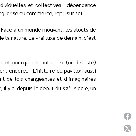
dividuelles et collectives : dépendance
rg, crise du commerce, repli sur soi…
. Face à un monde mouvant, les atouts de
 la nature. Le vrai luxe de demain, c’est
tent pourquoi ils ont adoré (ou détesté)
vent encore… L’histoire du pavillon aussi
nt de lois changeantes et d’imaginaires
e
il y a, depuis le début du XX
siècle, un
P
P