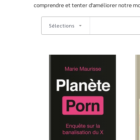
comprendre et tenter d'améliorer notre m
Sélections
arrow_drop_down