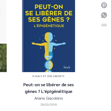
P
P
link
C
ESSAIS ET DOCUMENTS
Peut-on se libérer de ses
gènes ? L'épigénétique
Ariane Giacobino
28/02/2018