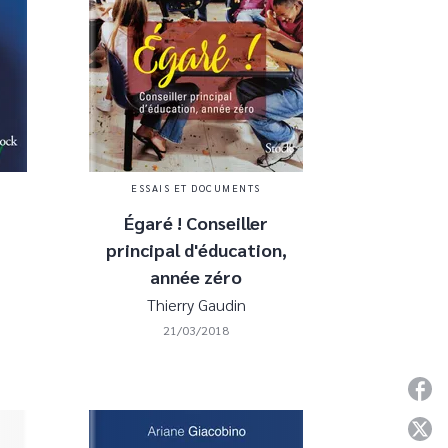
ESSAIS ET DOCUMENTS
Égaré ! Conseiller
principal d'éducation,
année zéro
Thierry Gaudin
21/03/2018
P
P