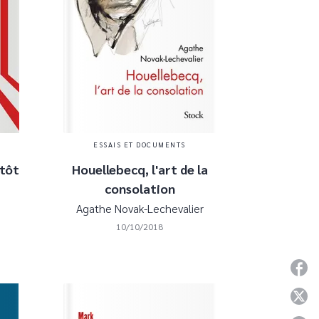
ESSAIS ET DOCUMENTS
ntôt
Houellebecq, l'art de la
consolation
Agathe Novak-Lechevalier
10/10/2018
P
P