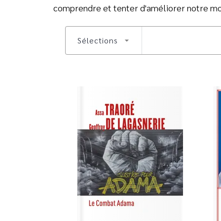
comprendre et tenter d'améliorer notre m
Sélections
arrow_drop_down