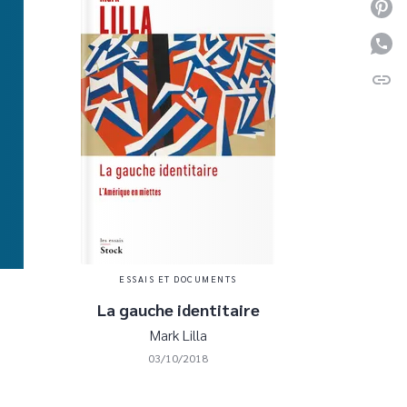
P
P
link
C
ESSAIS ET DOCUMENTS
La gauche identitaire
Mark Lilla
03/10/2018