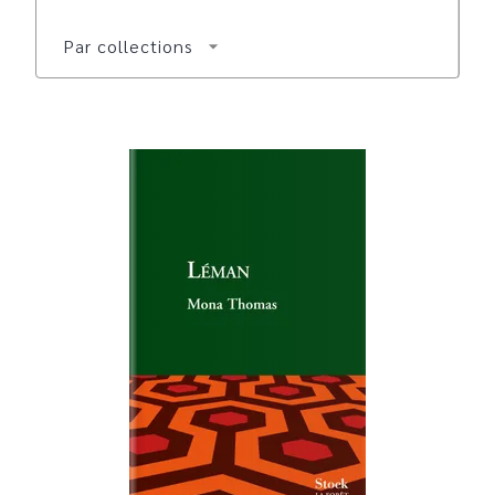
Par collections
arrow_drop_down