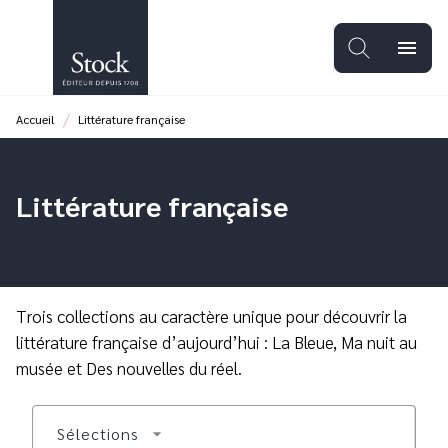
MENU
RECHERCHE
CONTENU
menu
PIED DE PAGE
/
Accueil
Littérature française
Littérature française
Trois collections au caractère unique pour découvrir la
littérature française d’aujourd’hui : La Bleue, Ma nuit au
musée et Des nouvelles du réel.
Sélections
arrow_drop_down