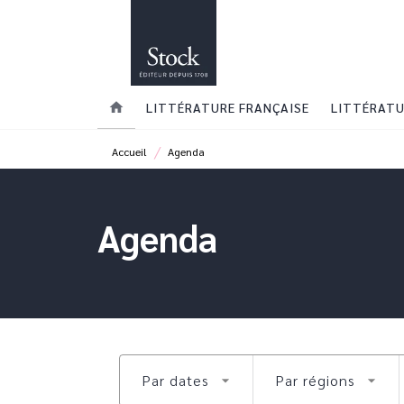
MENU
RECHERCHE
CONTENU
home
LITTÉRATURE FRANÇAISE
LITTÉRATU
/
Accueil
Agenda
Agenda
Par dates
Par régions
arrow_drop_down
arrow_drop_down