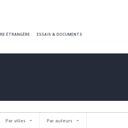
PIED DE PAGE
RE ÉTRANGÈRE
ESSAIS & DOCUMENTS
Par villes
Par auteurs
arrow_drop_down
arrow_drop_down