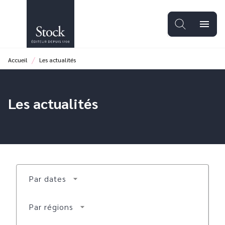
MENU
RECHERCHE
CONTENU
menu
PIED DE PAGE
/
Accueil
Les actualités
Les actualités
Par dates
arrow_drop_down
Par régions
arrow_drop_down