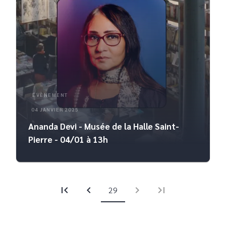
ÉVÈNEMENT
04 JANVIER 2025
Ananda Devi - Musée de la Halle Saint-
Pierre - 04/01 à 13h
first_page
chevron_left
chevron_right
last_page
29