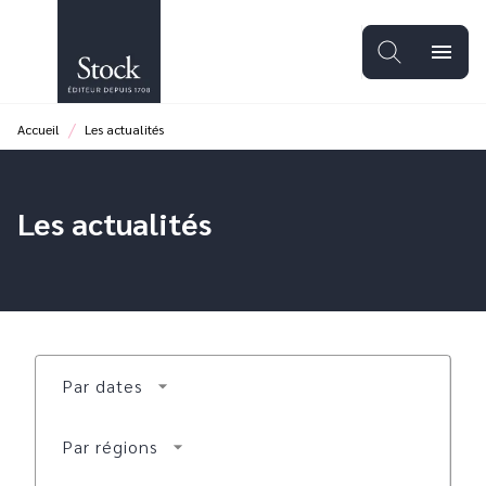
MENU
RECHERCHE
CONTENU
menu
PIED DE PAGE
/
Accueil
Les actualités
Les actualités
Par dates
arrow_drop_down
Par régions
arrow_drop_down