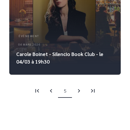
ÉVÈNEMENT
04 MARS 2026
Carole Boinet - Silencio Book Club - le
04/03 à 19h30
first_page
chevron_left
chevron_right
last_page
5