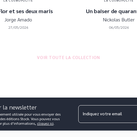
LA COSMOPOLITE
LA COSMOPOLITE
lor et ses deux maris
Un baiser de quaran
Jorge Amado
Nickolas Butler
27/05/2026
06/05/2026
VOIR TOUTE LA COLLECTION
r la newsletter
Indiquez votre email
uement utilisée pour vous envoyer des
 des éditions Stock. Vous pouvez vous
ur plus d’informations,
cliquez ici
.