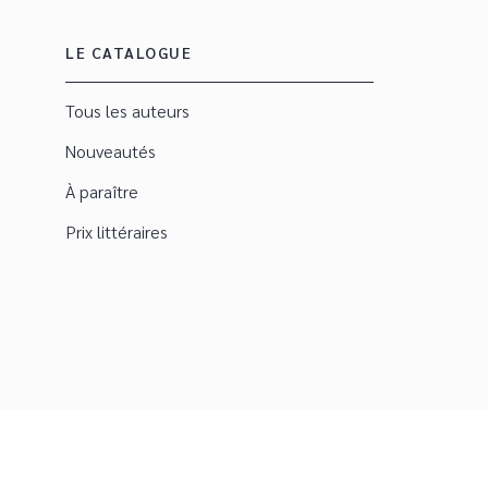
LE CATALOGUE
Tous les auteurs
Nouveautés
À paraître
Prix littéraires
ble
CGU
Charte de référencement
Données personnelles
Mentions légales
Para