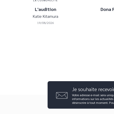
LA COSMOPOLITE
L'audition
Dona F
Katie Kitamura
19/08/2026
Je souhaite recevoi
Votre adresse e-mail sera uniq
informations sur les actualités
désinscrire à tout moment. Po