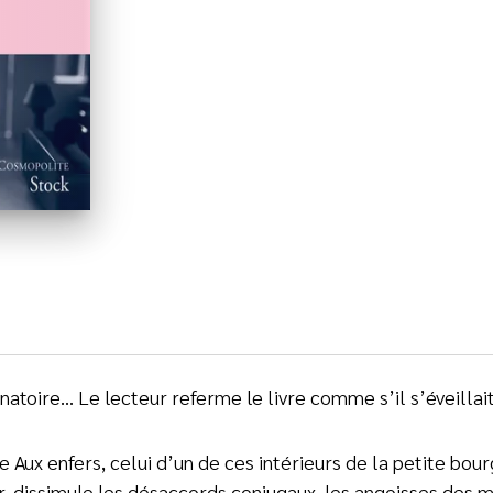
natoire… Le lecteur referme le livre comme s’il s’éveillait
e Aux enfers, celui d’un de ces intérieurs de la petite bou
, dissimule les désaccords conjugaux, les angoisses des mè