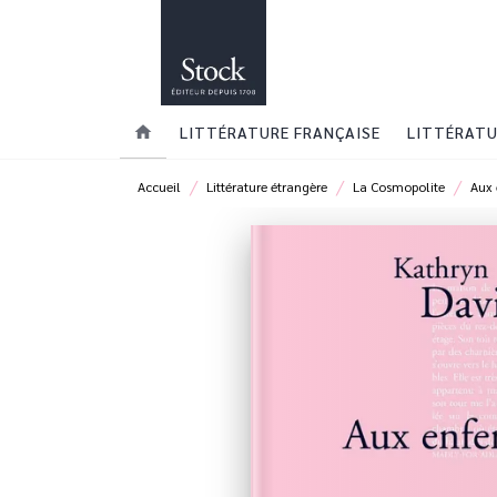
MENU
RECHERCHE
CONTENU
home
LITTÉRATURE FRANÇAISE
LITTÉRATU
/
/
/
Accueil
Littérature étrangère
La Cosmopolite
Aux 