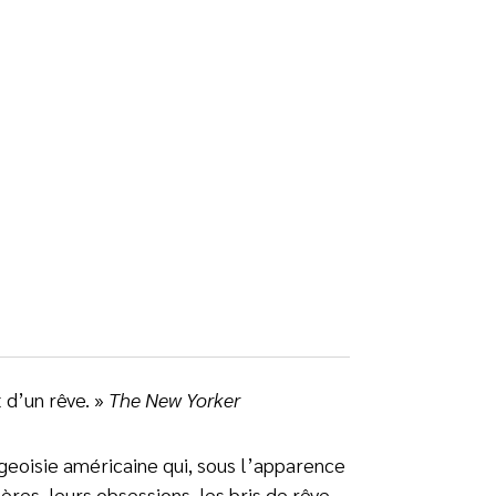
 d’un rêve. »
The New Yorker
rgeoisie américaine qui, sous l’apparence
res, leurs obsessions, les bris de rêve