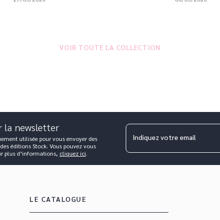
VOIR TOUTE LA COLLECTION
r la newsletter
Indiquez votre email
uement utilisée pour vous envoyer des
 des éditions Stock. Vous pouvez vous
ur plus d’informations,
cliquez ici
.
LE CATALOGUE