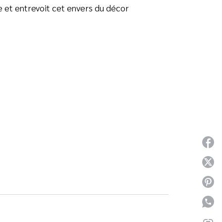
ve et entrevoit cet envers du décor
P
P
P
P
link
C