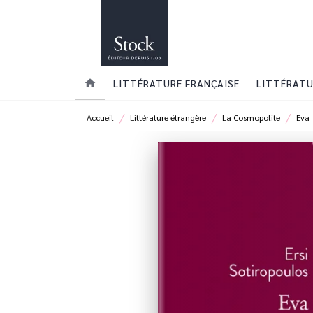
MENU
RECHERCHE
CONTENU
home
LITTÉRATURE FRANÇAISE
LITTÉRATU
/
/
/
Accueil
Littérature étrangère
La Cosmopolite
Eva