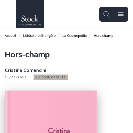
MENU
RECHERCHE
CONTENU
menu
PIED DE PAGE
/
/
/
Accueil
Littérature étrangère
La Cosmopolite
Hors-champ
Hors-champ
Cristina Comencini
21/08/2024
LA COSMOPOLITE