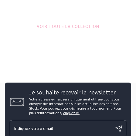
VOIR TOUTE LA COLLECTION
Je souhaite recevoir la newsletter
Votre adresse e-mail sera uniquement utilisée pour vous
envoyer des informations sur les actualités des éditions
Stock. Vous pouvez vous désinscrire à tout moment. Pour
plus d’informations,
cliquez ici
.
Indiquez votre email