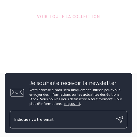
VOIR TOUTE LA COLLECTION
Je souhaite recevoir la newsletter
Votre adresse e-mail sera uniquement utilisée pour vous
envoyer des informations sur les actualités des éditions
Stock. Vous pouvez vous désinscrire à tout moment. Pour
plus d’informations,
cliquez ici
.
Indiquez votre email