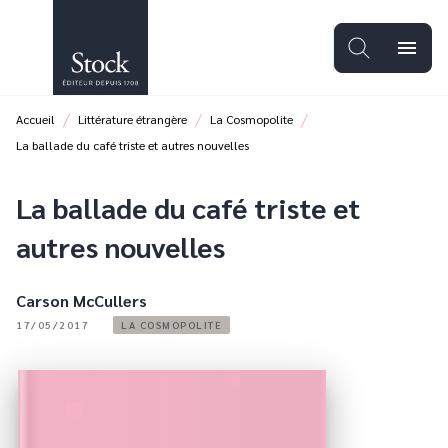
MENU
RECHERCHE
CONTENU
menu
PIED DE PAGE
/
/
/
Accueil
Littérature étrangère
La Cosmopolite
La ballade du café triste et autres nouvelles
La ballade du café triste et
autres nouvelles
Carson McCullers
17/05/2017
LA COSMOPOLITE