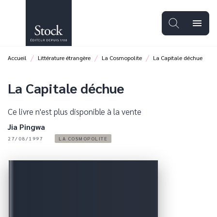
MENU
RECHERCHE
CONTENU
menu
PIED DE PAGE
/
/
/
Accueil
Littérature étrangère
La Cosmopolite
La Capitale déchue
La Capitale déchue
Ce livre n'est plus disponible à la vente
Jia Pingwa
27/08/1997
LA COSMOPOLITE