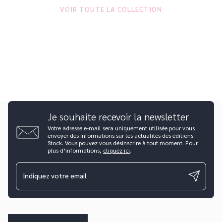
VOIR TOUTE LA COLLECTION
Je souhaite recevoir la newsletter
Votre adresse e-mail sera uniquement utilisée pour vous
envoyer des informations sur les actualités des éditions
Stock. Vous pouvez vous désinscrire à tout moment. Pour
plus d’informations,
cliquez ici
.
Indiquez votre email