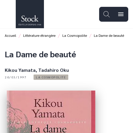
MENU
RECHERCHE
CONTENU
menu
PIED DE PAGE
/
/
/
Accueil
Littérature étrangère
La Cosmopolite
La Dame de beauté
La Dame de beauté
Kikou Yamata
,
Tadahiro Oku
26/03/1997
LA COSMOPOLITE