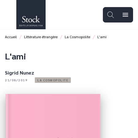
MENU
RECHERCHE
CONTENU
menu
PIED DE PAGE
/
/
/
Accueil
Littérature étrangère
La Cosmopolite
L'ami
L'ami
Sigrid Nunez
21/08/2019
LA COSMOPOLITE