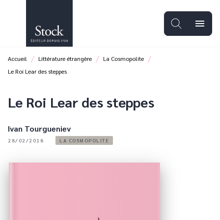
MENU
RECHERCHE
CONTENU
menu
PIED DE PAGE
/
/
/
Accueil
Littérature étrangère
La Cosmopolite
Le Roi Lear des steppes
Le Roi Lear des steppes
Ivan Tourgueniev
28/02/2018
LA COSMOPOLITE