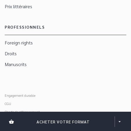
Prix littéraires
PROFESSIONNELS
Foreign rights
Droits
Manuscrits
Engagement durable
CGU
Charte de référencement
Données personnelles
shopping_basket
ACHETER VOTRE FORMAT
arrow_drop_down
Mentions légales