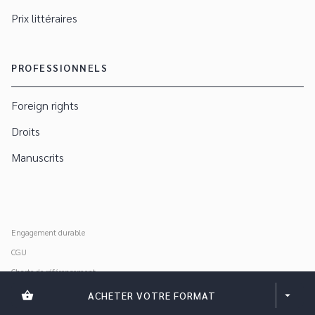
Prix littéraires
PROFESSIONNELS
Foreign rights
Droits
Manuscrits
Engagement durable
CGU
Charte de référencement
Données personnelles
shopping_basket
ACHETER VOTRE FORMAT
arrow_drop_down
Mentions légales