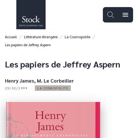
MENU
RECHERCHE
CONTENU
menu
PIED DE PAGE
/
/
/
Accueil
Littérature étrangère
La Cosmopolite
Les papiers de Jeffrey Aspern
Les papiers de Jeffrey Aspern
Henry James
,
M. Le Corbeiller
25/02/1999
LA COSMOPOLITE