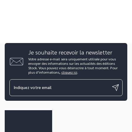
Je souhaite recevoir la newsletter
Votre adresse e-mail sera uniquement utilisée pour vous
envoyer des informations sur les actualités des éditions
Stock. Vous pouvez vous désinscrire à tout moment. Pour
plus d’informations,
cliquez ici
.
Indiquez votre email