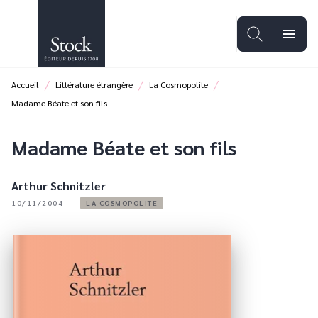
MENU
RECHERCHE
CONTENU
menu
PIED DE PAGE
/
/
/
Accueil
Littérature étrangère
La Cosmopolite
Madame Béate et son fils
Madame Béate et son fils
Arthur Schnitzler
10/11/2004
LA COSMOPOLITE