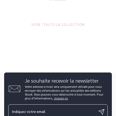
VOIR TOUTE LA COLLECTION
Je souhaite recevoir la newsletter
Votre adresse e-mail sera uniquement utilisée pour vous
envoyer des informations sur les actualités des éditions
Stock. Vous pouvez vous désinscrire à tout moment. Pour
plus d’informations,
cliquez ici
.
Indiquez votre email