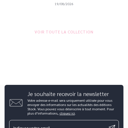
19/08/2026
VOIR TOUTE LA COLLECTION
Je souhaite recevoir la newsletter
Votre adresse e-mail sera uniquement utilisée pour vous
envoyer des informations sur les actualités des éditions
Stock. Vous pouvez vous désinscrire à tout moment. Pour
plus d’informations,
cliquez ici
.
Indiquez votre email