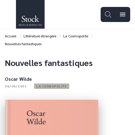
MENU
RECHERCHE
CONTENU
menu
PIED DE PAGE
/
/
/
Accueil
Littérature étrangère
La Cosmopolite
Nouvelles fantastiques
Nouvelles fantastiques
Oscar Wilde
06/06/2001
LA COSMOPOLITE