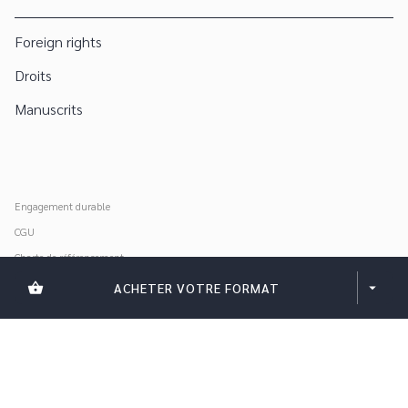
Foreign rights
Droits
Manuscrits
Engagement durable
CGU
Charte de référencement
Données personnelles
shopping_basket
ACHETER VOTRE FORMAT
arrow_drop_down
Mentions légales
Paramétrer vos cookies