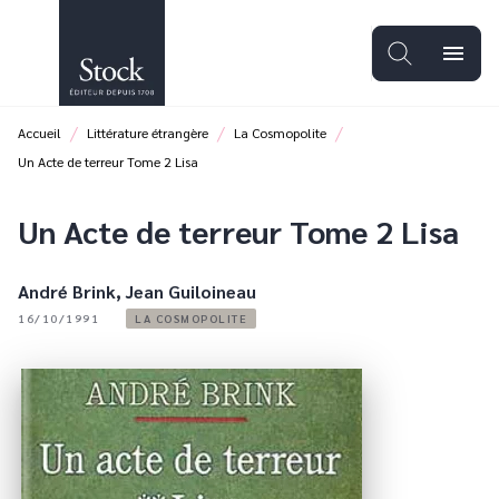
MENU
RECHERCHE
CONTENU
menu
PIED DE PAGE
/
/
/
Accueil
Littérature étrangère
La Cosmopolite
Un Acte de terreur Tome 2 Lisa
Un Acte de terreur Tome 2 Lisa
André Brink
,
Jean Guiloineau
16/10/1991
LA COSMOPOLITE