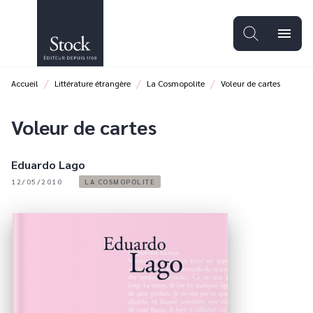
MENU
RECHERCHE
CONTENU
menu
PIED DE PAGE
/
/
/
Accueil
Littérature étrangère
La Cosmopolite
Voleur de cartes
Voleur de cartes
Eduardo Lago
12/05/2010
LA COSMOPOLITE