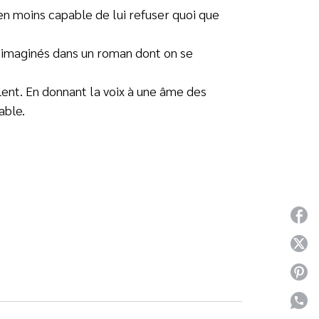
 en moins capable de lui refuser quoi que
s imaginés dans un roman dont on se
ent. En donnant la voix à une âme des
able.
P
P
P
P