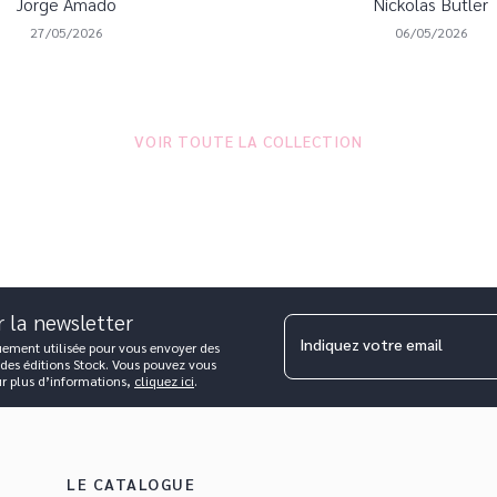
Jorge Amado
Nickolas Butler
27/05/2026
06/05/2026
VOIR TOUTE LA COLLECTION
r la newsletter
Indiquez votre email
uement utilisée pour vous envoyer des
 des éditions Stock. Vous pouvez vous
ur plus d’informations,
cliquez ici
.
LE CATALOGUE