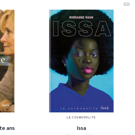
link
C
LA COSMOPOLITE
te ans
Issa