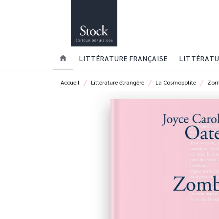
MENU
RECHERCHE
CONTENU
home
LITTÉRATURE FRANÇAISE
LITTÉRATU
/
/
/
Accueil
Littérature étrangère
La Cosmopolite
Zom