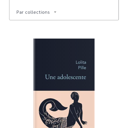
Par collections
arrow_drop_down