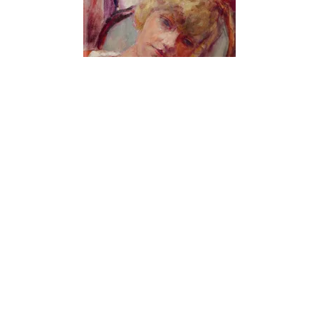
MA NUIT AU MUSÉE
Les muses ne dorment pas
Zoé Valdés
02/06/2021