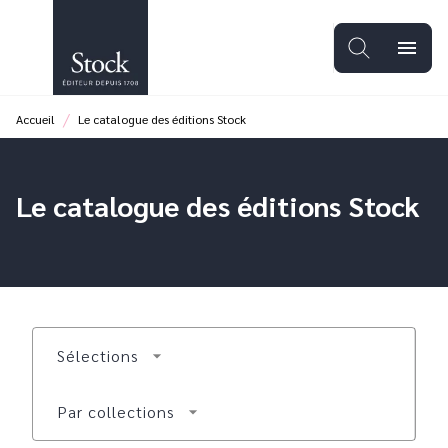
MENU
RECHERCHE
CONTENU
menu
PIED DE PAGE
/
Accueil
Le catalogue des éditions Stock
Le catalogue des éditions Stock
Sélections
arrow_drop_down
Par collections
arrow_drop_down