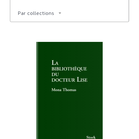
Par collections
arrow_drop_down