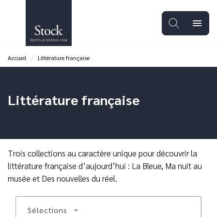
MENU
RECHERCHE
CONTENU
menu
PIED DE PAGE
/
Accueil
Littérature française
Littérature française
Trois collections au caractère unique pour découvrir la
littérature française d’aujourd’hui : La Bleue, Ma nuit au
musée et Des nouvelles du réel.
Sélections
arrow_drop_down