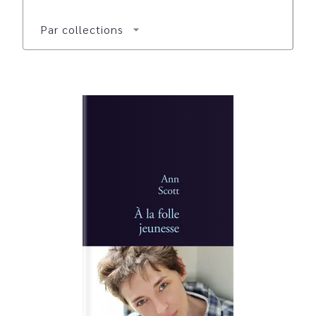
Par collections
arrow_drop_down